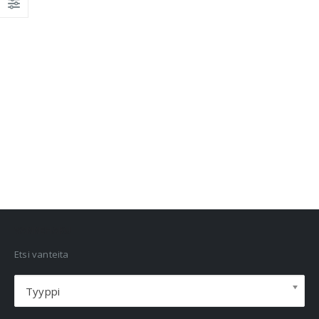
VANNEHAKU
Etsi vanteita
Tyyppi