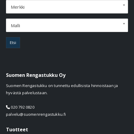
Merkki
Malli
Etsi
Suomen Rengastukku Oy
Suomen Rengastukku on tunnettu edullisista hinnoistaan ja
hyvästä palvelustaan.
020 792 0820
palvelu@suomenrengastukku.fi
Tuotteet