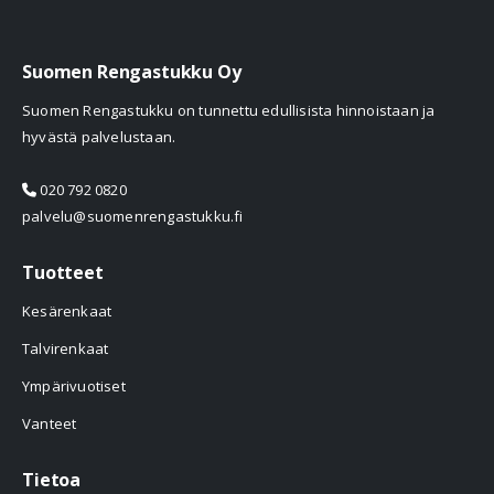
Suomen Rengastukku Oy
Suomen Rengastukku on tunnettu edullisista hinnoistaan ja
hyvästä palvelustaan.
020 792 0820
palvelu@suomenrengastukku.fi
Tuotteet
Kesärenkaat
Talvirenkaat
Ympärivuotiset
Vanteet
Tietoa