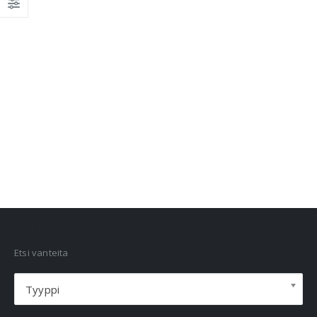
VANNEHAKU
Etsi vanteita
Tyyppi