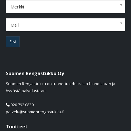
Merkki
Malli
Etsi
Suomen Rengastukku Oy
Suomen Rengastukku on tunnettu edullisista hinnoistaan ja
hyvästä palvelustaan.
020 792 0820
palvelu@suomenrengastukku.fi
Tuotteet