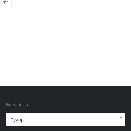
VANNEHAKU
Etsi vanteita
Tyyppi