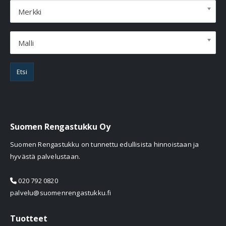
Merkki
Malli
Etsi
Suomen Rengastukku Oy
Suomen Rengastukku on tunnettu edullisista hinnoistaan ja
hyvästä palvelustaan.
020 792 0820
palvelu@suomenrengastukku.fi
Tuotteet