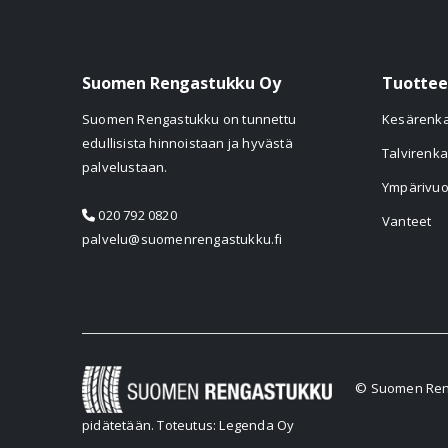
Suomen Rengastukku Oy
Tuottee
Suomen Rengastukku on tunnettu
Kesärenk
edullisista hinnoistaan ja hyvästä
Talvirenka
palvelustaan.
Ympärivuo
020 792 0820
Vanteet
palvelu@suomenrengastukku.fi
© Suomen Reng
pidätetään.
Toteutus: Legenda Oy