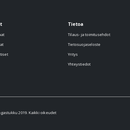
t
Tietoa
aat
Tilaus- ja toimitusehdot
at
Tietosuojaseloste
tiset
Yritys
Yhteystiedot
astukku 2019. Kaikki oikeudet