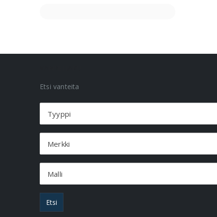
VANNEHAKU
Etsi vanteita
Tyyppi
Merkki
Malli
Etsi