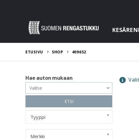
KESÄREN
ETUSIVU
SHOP
409652
Hae auton mukaan
Valit
ETSI
Tyyppi
Merkki