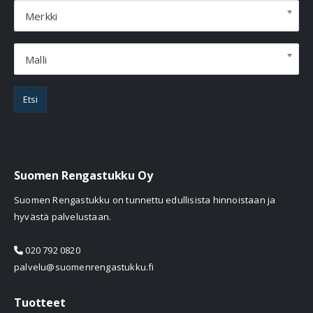
Merkki
Malli
Etsi
Suomen Rengastukku Oy
Suomen Rengastukku on tunnettu edullisista hinnoistaan ja
hyvästä palvelustaan.
020 792 0820
palvelu@suomenrengastukku.fi
Tuotteet