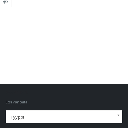
VANNEHAKU
Etsi vanteita
Tyyppi