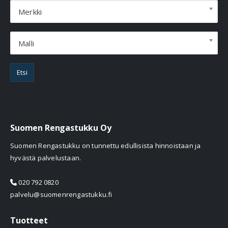
Merkki
Malli
Etsi
Suomen Rengastukku Oy
Suomen Rengastukku on tunnettu edullisista hinnoistaan ja
hyvästä palvelustaan.
020 792 0820
palvelu@suomenrengastukku.fi
Tuotteet