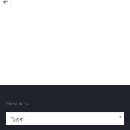
VANNEHAKU
Etsi vanteita
Tyyppi