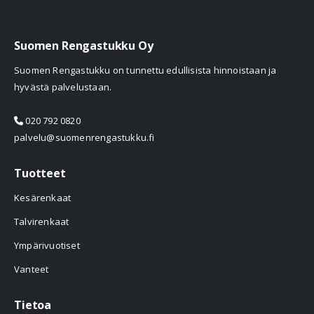
Suomen Rengastukku Oy
Suomen Rengastukku on tunnettu edullisista hinnoistaan ja
hyvästä palvelustaan.
020 792 0820
palvelu@suomenrengastukku.fi
Tuotteet
Kesärenkaat
Talvirenkaat
Ympärivuotiset
Vanteet
Tietoa