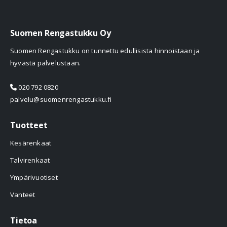
Suomen Rengastukku Oy
Suomen Rengastukku on tunnettu edullisista hinnoistaan ja
hyvästä palvelustaan.
020 792 0820
palvelu@suomenrengastukku.fi
Tuotteet
Kesärenkaat
Talvirenkaat
Ympärivuotiset
Vanteet
Tietoa