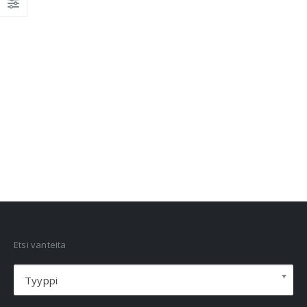
VANNEHAKU
Etsi vanteita
Tyyppi