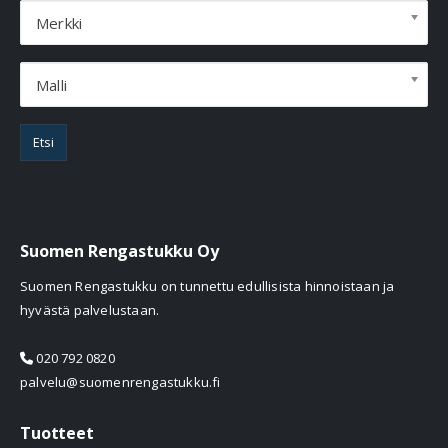
Merkki
Malli
Etsi
Suomen Rengastukku Oy
Suomen Rengastukku on tunnettu edullisista hinnoistaan ja
hyvästä palvelustaan.
020 792 0820
palvelu@suomenrengastukku.fi
Tuotteet