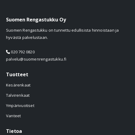
Suomen Rengastukku Oy
Suomen Rengastukku on tunnettu edullisista hinnoistaan ja
hyvästä palvelustaan.
020 792 0820
palvelu@suomenrengastukku.fi
Tuotteet
Kesärenkaat
Talvirenkaat
Ympärivuotiset
Vanteet
Tietoa