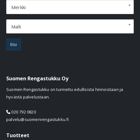
Merkki
Malli
Etsi
Suomen Rengastukku Oy
Suomen Rengastukku on tunnettu edullisista hinnoistaan ja
hyvästä palvelustaan.
020 792 0820
palvelu@suomenrengastukku.fi
Tuotteet