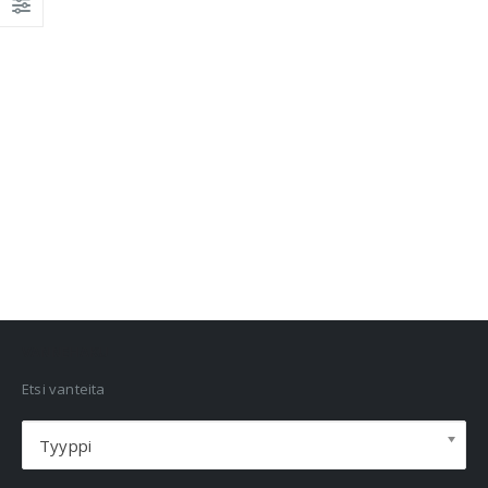
VANNEHAKU
Etsi vanteita
Tyyppi