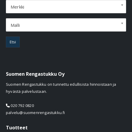
Merkki
Malli
Etsi
Suomen Rengastukku Oy
Suomen Rengastukku on tunnettu edullisista hinnoistaan ja
hyvästä palvelustaan.
020 792 0820
palvelu@suomenrengastukku.fi
Tuotteet