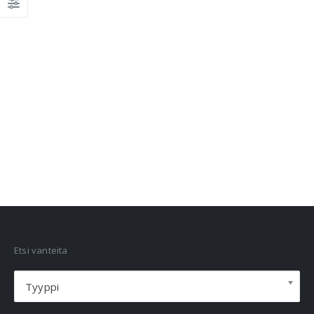
VANNEHAKU
Etsi vanteita
Tyyppi