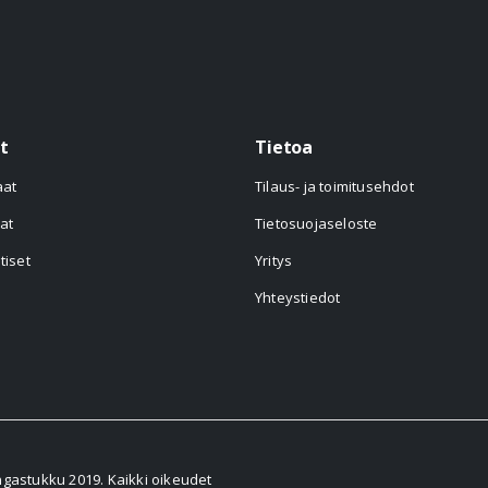
t
Tietoa
aat
Tilaus- ja toimitusehdot
at
Tietosuojaseloste
tiset
Yritys
Yhteystiedot
astukku 2019. Kaikki oikeudet