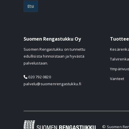
Etsi
Suomen Rengastukku Oy
Tuottee
Suomen Rengastukku on tunnettu
Kesärenk
edullisista hinnoistaan ja hyvästä
Talvirenka
palvelustaan.
Ympärivuo
020 792 0820
Vanteet
palvelu@suomenrengastukku.fi
© Suomen Reng