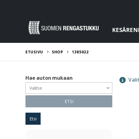
KESÄREN
ETUSIVU
SHOP
1385022
Hae auton mukaan
Valit
ETSI
Etsi